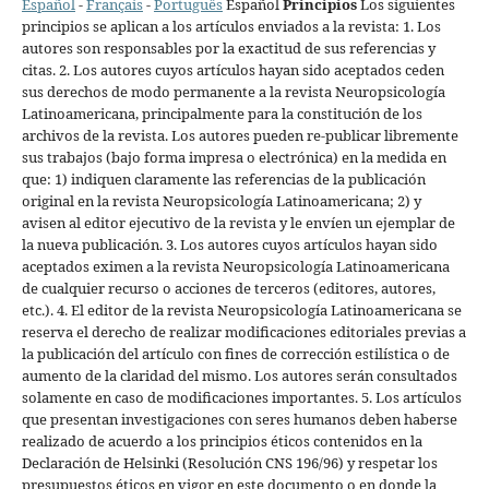
Español
-
Français
-
Português
Español
Principios
Los siguientes
principios se aplican a los artículos enviados a la revista: 1. Los
autores son responsables por la exactitud de sus referencias y
citas. 2. Los autores cuyos artículos hayan sido aceptados ceden
sus derechos de modo permanente a la revista Neuropsicología
Latinoamericana, principalmente para la constitución de los
archivos de la revista. Los autores pueden re-publicar libremente
sus trabajos (bajo forma impresa o electrónica) en la medida en
que: 1) indiquen claramente las referencias de la publicación
original en la revista Neuropsicología Latinoamericana; 2) y
avisen al editor ejecutivo de la revista y le envíen un ejemplar de
la nueva publicación. 3. Los autores cuyos artículos hayan sido
aceptados eximen a la revista Neuropsicología Latinoamericana
de cualquier recurso o acciones de terceros (editores, autores,
etc.). 4. El editor de la revista Neuropsicología Latinoamericana se
reserva el derecho de realizar modificaciones editoriales previas a
la publicación del artículo con fines de corrección estilística o de
aumento de la claridad del mismo. Los autores serán consultados
solamente en caso de modificaciones importantes. 5. Los artículos
que presentan investigaciones con seres humanos deben haberse
realizado de acuerdo a los principios éticos contenidos en la
Declaración de Helsinki (Resolución CNS 196/96) y respetar los
presupuestos éticos en vigor en este documento o en donde la