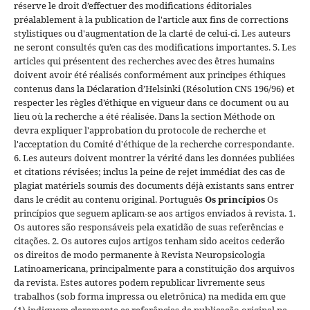
réserve le droit d’effectuer des modifications éditoriales
préalablement à la publication de l'article aux fins de corrections
stylistiques ou d'augmentation de la clarté de celui-ci. Les auteurs
ne seront consultés qu’en cas des modifications importantes. 5. Les
articles qui présentent des recherches avec des êtres humains
doivent avoir été réalisés conformément aux principes éthiques
contenus dans la Déclaration d’Helsinki (Résolution CNS 196/96) et
respecter les règles d’éthique en vigueur dans ce document ou au
lieu où la recherche a été réalisée. Dans la section Méthode on
devra expliquer l'approbation du protocole de recherche et
l'acceptation du Comité d'éthique de la recherche correspondante.
6. Les auteurs doivent montrer la vérité dans les données publiées
et citations révisées; inclus la peine de rejet immédiat des cas de
plagiat matériels soumis des documents déjà existants sans entrer
dans le crédit au contenu original.
Português
Os princípios
Os
princípios que seguem aplicam-se aos artigos enviados à revista. 1.
Os autores são responsáveis pela exatidão de suas referências e
citações. 2. Os autores cujos artigos tenham sido aceitos cederão
os direitos de modo permanente à Revista Neuropsicologia
Latinoamericana, principalmente para a constituição dos arquivos
da revista. Estes autores podem republicar livremente seus
trabalhos (sob forma impressa ou eletrônica) na medida em que
(1) indiquem claramente as referências da publicação original na