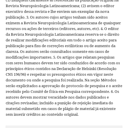
Revista Neuropsicologia Latinoamericana; (2) avisem o editor
executivo dessa revista e lhe enviem um exemplar da nova
publicação. 3. Os autores cujos artigos tenham sido aceitos
eximem a Revista Neuropsicologia Latinoamericana de quaisquer
recursos ou ações de terceiros (editores, autores, etc). 4. O editor
da Revista Neuropsicologia Latinoamericana reserva-se o direito
de realizar modificações editoriais em todo o artigo aceito para
publicação para fins de correções estilísticas ou de aumento da
clareza. Os autores serão consultados somente em casos de
modificações importantes. 5. Os artigos que relatam pesquisas
com seres humanos devem ter sido conduzidos de acordo com os
princípios éticos contidos na Declaração de Helsinki (Resolução
CNS 196/96) e respeitar os pressupostos éticos em vigor neste
documento ou onde a pesquisa foi realizada. Na seção Métodos
serão explicitados a aprovação do protocolo de pesquisa e o aceite
recebido pelo Comitê de Ética em Pesquisa correspondente. 6. Os
autores devem mostrar veracidade nos dados publicados e
citações revisadas; incluído a punição de rejeição imediata do
material submetido em casos de plágio de material já existente
sem inserir créditos ao conteúdo original.