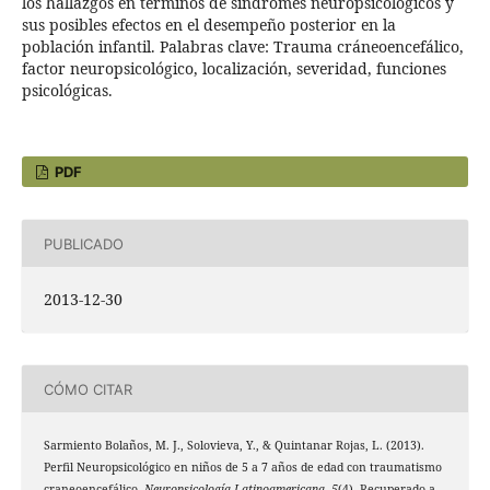
los hallazgos en términos de síndromes neuropsicológicos y
sus posibles efectos en el desempeño posterior en la
población infantil. Palabras clave: Trauma cráneoencefálico,
factor neuropsicológico, localización, severidad, funciones
psicológicas.
PDF
PUBLICADO
2013-12-30
CÓMO CITAR
Sarmiento Bolaños, M. J., Solovieva, Y., & Quintanar Rojas, L. (2013).
Perfil Neuropsicológico en niños de 5 a 7 años de edad con traumatismo
craneoencefálico.
Neuropsicología Latinoamericana
,
5
(4). Recuperado a