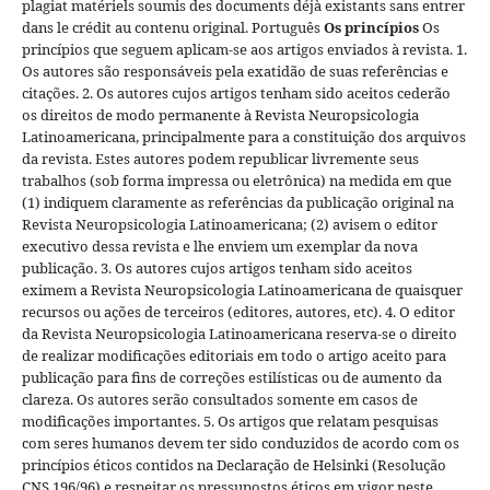
plagiat matériels soumis des documents déjà existants sans entrer
dans le crédit au contenu original.
Português
Os princípios
Os
princípios que seguem aplicam-se aos artigos enviados à revista. 1.
Os autores são responsáveis pela exatidão de suas referências e
citações. 2. Os autores cujos artigos tenham sido aceitos cederão
os direitos de modo permanente à Revista Neuropsicologia
Latinoamericana, principalmente para a constituição dos arquivos
da revista. Estes autores podem republicar livremente seus
trabalhos (sob forma impressa ou eletrônica) na medida em que
(1) indiquem claramente as referências da publicação original na
Revista Neuropsicologia Latinoamericana; (2) avisem o editor
executivo dessa revista e lhe enviem um exemplar da nova
publicação. 3. Os autores cujos artigos tenham sido aceitos
eximem a Revista Neuropsicologia Latinoamericana de quaisquer
recursos ou ações de terceiros (editores, autores, etc). 4. O editor
da Revista Neuropsicologia Latinoamericana reserva-se o direito
de realizar modificações editoriais em todo o artigo aceito para
publicação para fins de correções estilísticas ou de aumento da
clareza. Os autores serão consultados somente em casos de
modificações importantes. 5. Os artigos que relatam pesquisas
com seres humanos devem ter sido conduzidos de acordo com os
princípios éticos contidos na Declaração de Helsinki (Resolução
CNS 196/96) e respeitar os pressupostos éticos em vigor neste