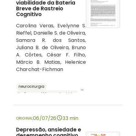
viabilidade da Bateria
Breve de Rastreio
Cognitivo
Carolina Veras, Evelynne S.
Rieffel, Danielle S. de Oliveira,
Samara R. dos Santos,
Juliana B. de Oliveira, Bruno
A. Côrtes, César F. Filho,
Márcio B. Matias, Helenice
Charchat-Fichman
neurocirurgia
...
lesões encefálicas adquiridas
avaliação neuropsicológica
cognição
bateria breve de rastreio cognitivo
06/07/26
33 min
ORIGINAL
Depressão, ansiedade e
desempenho cognitivo