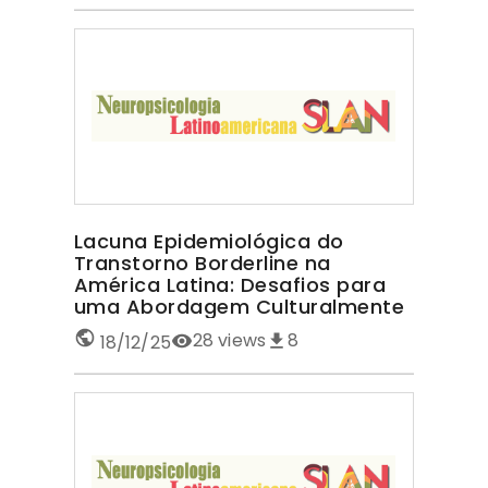
Lacuna Epidemiológica do
Transtorno Borderline na
América Latina: Desafios para
uma Abordagem Culturalmente
Sensível TRANSTORNO
28
views
8
18/12/25
BORDERLINE NA AMÉRICA LATINA