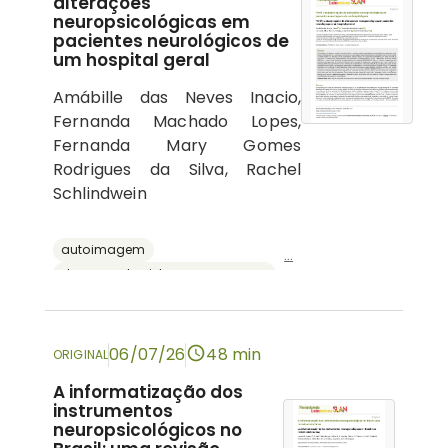
alterações
neuropsicológicas em
pacientes neurológicos de
um hospital geral
Amábille das Neves Inacio,
Fernanda Machado Lopes,
Fernanda Mary Gomes
Rodrigues da Silva, Rachel
Schlindwein
autoimagem
...
doenças do sistema nervoso central
psicologia hospitalar
cognição
neuropsicologia
06/07/26
48 min
ORIGINAL
A informatização dos
instrumentos
neuropsicológicos no