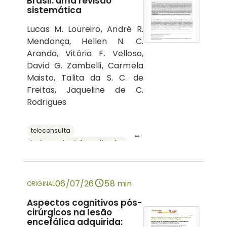
Brasil: uma revisão
sistemática
Lucas M. Loureiro, André R.
Mendonça, Hellen N. C.
Aranda, Vitória F. Velloso,
David G. Zambelli, Carmela
Maisto, Talita da S. C. de
Freitas, Jaqueline de C.
Rodrigues
teleconsulta
...
instrumentos informatizados
recursos digitais
neuropsicologia
avaliação neuropsicológica
06/07/26
58 min
ORIGINAL
Aspectos cognitivos pós-
cirúrgicos na lesão
encefálica adquirida: