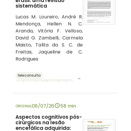
Brasil: uma revisão
sistemática
Lucas M. Loureiro, André R.
Mendonça, Hellen N. C.
Aranda, Vitória F. Velloso,
David G. Zambelli, Carmela
Maisto, Talita da S. C. de
Freitas, Jaqueline de C.
Rodrigues
teleconsulta
...
instrumentos informatizados
recursos digitais
neuropsicologia
avaliação neuropsicológica
06/07/26
58 min
ORIGINAL
Aspectos cognitivos pós-
cirúrgicos na lesão
encefálica adquirida: