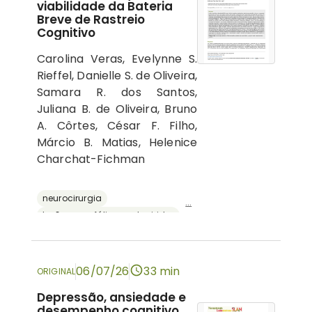
viabilidade da Bateria
Breve de Rastreio
Cognitivo
Carolina Veras, Evelynne S.
Rieffel, Danielle S. de Oliveira,
Samara R. dos Santos,
Juliana B. de Oliveira, Bruno
A. Côrtes, César F. Filho,
Márcio B. Matias, Helenice
Charchat-Fichman
neurocirurgia
...
lesões encefálicas adquiridas
avaliação neuropsicológica
cognição
bateria breve de rastreio cognitivo
06/07/26
33 min
ORIGINAL
Depressão, ansiedade e
desempenho cognitivo