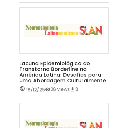
Lacuna Epidemiológica do
Transtorno Borderline na
América Latina: Desafios para
uma Abordagem Culturalmente
Sensível TRANSTORNO
28
views
8
18/12/25
BORDERLINE NA AMÉRICA LATINA