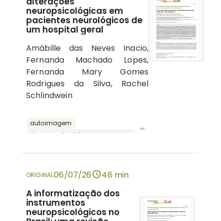
alterações
neuropsicológicas em
pacientes neurológicos de
um hospital geral
Amábille das Neves Inacio,
Fernanda Machado Lopes,
Fernanda Mary Gomes
Rodrigues da Silva, Rachel
Schlindwein
autoimagem
...
doenças do sistema nervoso central
psicologia hospitalar
cognição
neuropsicologia
06/07/26
48 min
ORIGINAL
A informatização dos
instrumentos
neuropsicológicos no