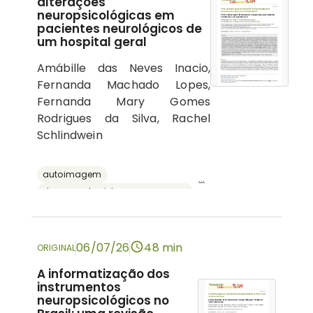
alterações
neuropsicológicas em
pacientes neurológicos de
um hospital geral
Amábille das Neves Inacio,
Fernanda Machado Lopes,
Fernanda Mary Gomes
Rodrigues da Silva, Rachel
Schlindwein
autoimagem
...
doenças do sistema nervoso central
psicologia hospitalar
cognição
neuropsicologia
06/07/26
48 min
ORIGINAL
A informatização dos
instrumentos
neuropsicológicos no