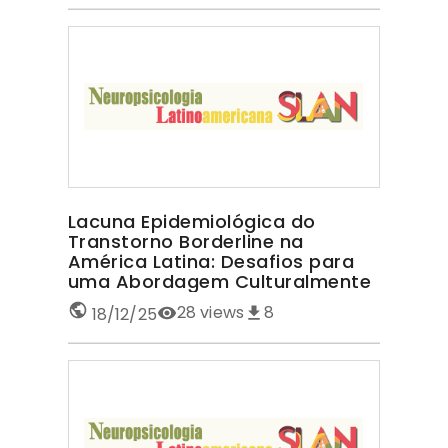
Lacuna Epidemiológica do
Transtorno Borderline na
América Latina: Desafios para
uma Abordagem Culturalmente
Sensível TRANSTORNO
28
views
8
18/12/25
BORDERLINE NA AMÉRICA LATINA