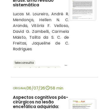
Brasil: uma revisão
sistemática
Lucas M. Loureiro, André R.
Mendonça, Hellen N. C.
Aranda, Vitória F. Velloso,
David G. Zambelli, Carmela
Maisto, Talita da S. C. de
Freitas, Jaqueline de C.
Rodrigues
teleconsulta
...
instrumentos informatizados
recursos digitais
neuropsicologia
avaliação neuropsicológica
06/07/26
58 min
ORIGINAL
Aspectos cognitivos pós-
cirúrgicos na lesão
encefálica adquirida: