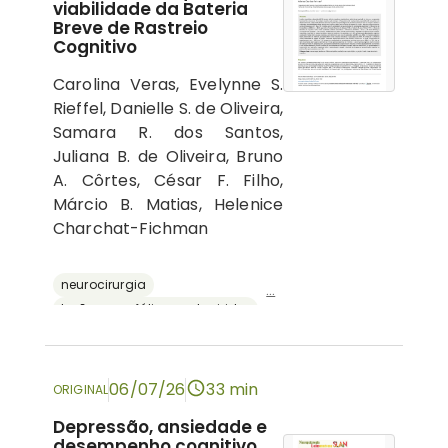
viabilidade da Bateria
Breve de Rastreio
Cognitivo
Carolina Veras, Evelynne S.
Rieffel, Danielle S. de Oliveira,
Samara R. dos Santos,
Juliana B. de Oliveira, Bruno
A. Côrtes, César F. Filho,
Márcio B. Matias, Helenice
Charchat-Fichman
neurocirurgia
...
lesões encefálicas adquiridas
avaliação neuropsicológica
cognição
bateria breve de rastreio cognitivo
06/07/26
33 min
ORIGINAL
Depressão, ansiedade e
desempenho cognitivo