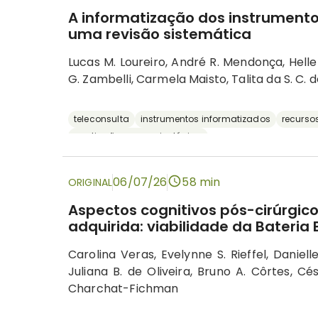
A informatização dos instrumentos
uma revisão sistemática
Lucas M. Loureiro, André R. Mendonça, Hellen
G. Zambelli, Carmela Maisto, Talita da S. C. 
teleconsulta
instrumentos informatizados
recursos
avaliação neuropsicológica
06/07/26
58 min
ORIGINAL
Aspectos cognitivos pós-cirúrgico
adquirida: viabilidade da Bateria
Carolina Veras, Evelynne S. Rieffel, Daniell
Juliana B. de Oliveira, Bruno A. Côrtes, Cés
Charchat-Fichman