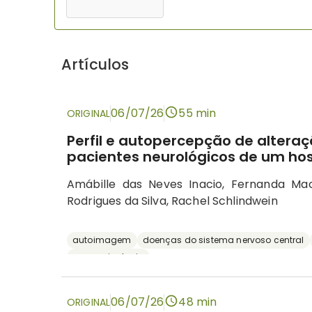
Artículos
06/07/26
55 min
ORIGINAL
Perfil e autopercepção de altera
pacientes neurológicos de um hos
Amábille das Neves Inacio, Fernanda M
Rodrigues da Silva, Rachel Schlindwein
autoimagem
doenças do sistema nervoso central
neuropsicologia
06/07/26
48 min
ORIGINAL