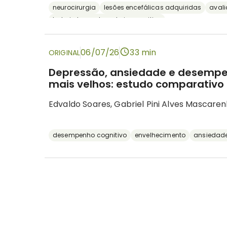
neurocirurgia
lesões encefálicas adquiridas
aval
bateria breve de rastreio cognitivo
06/07/26
33 min
ORIGINAL
Depressão, ansiedade e desempe
mais velhos: estudo comparativo 
Edvaldo Soares, Gabriel Pini Alves Mascaren
desempenho cognitivo
envelhecimento
ansiedad