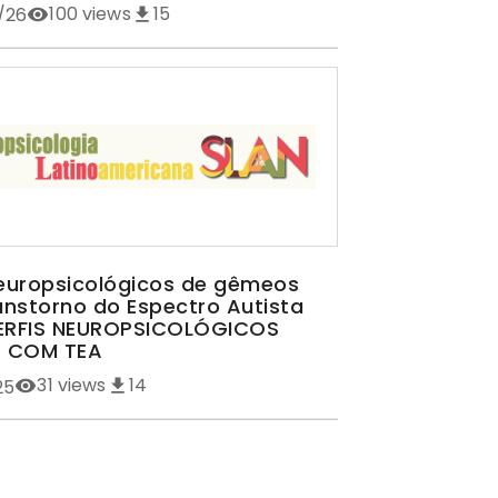
100
views
15
/26
neuropsicológicos de gêmeos
nstorno do Espectro Autista
PERFIS NEUROPSICOLÓGICOS
 COM TEA
31
views
14
25