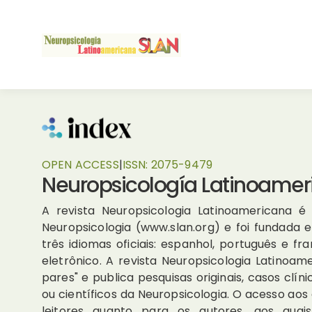
OPEN ACCESS
|
ISSN:
2075-9479
Neuropsicología Latinoamer
A revista Neuropsicologia Latinoamericana é 
Neuropsicologia (www.slan.org) e foi fundada
três idiomas oficiais: espanhol, português e 
eletrônico. A revista Neuropsicologia Latinoam
pares" e publica pesquisas originais, casos clí
ou científicos da Neuropsicologia. O acesso aos 
leitores quanto para os autores, aos qu