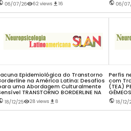
62
views
16
06/07/26
06/07
Lacuna Epidemiológica do Transtorno
Perfis 
Borderline na América Latina: Desafios
com Tra
para uma Abordagem Culturalmente
(TEA) 
Sensível TRANSTORNO BORDERLINE NA
GÊMEOS
AMÉRICA LATINA
28
views
8
18/12/25
18/12/