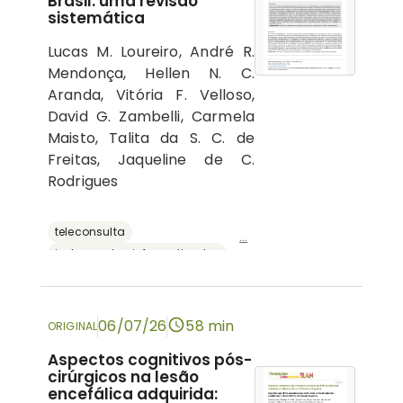
Brasil: uma revisão
sistemática
Lucas M. Loureiro, André R.
Mendonça, Hellen N. C.
Aranda, Vitória F. Velloso,
David G. Zambelli, Carmela
Maisto, Talita da S. C. de
Freitas, Jaqueline de C.
Rodrigues
teleconsulta
...
instrumentos informatizados
recursos digitais
neuropsicologia
avaliação neuropsicológica
06/07/26
58 min
ORIGINAL
Aspectos cognitivos pós-
cirúrgicos na lesão
encefálica adquirida: