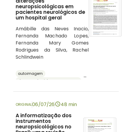
alterações
neuropsicológicas em
pacientes neurológicos de
um hospital geral
Amábille das Neves Inacio,
Fernanda Machado Lopes,
Fernanda Mary Gomes
Rodrigues da Silva, Rachel
Schlindwein
autoimagem
...
doenças do sistema nervoso central
psicologia hospitalar
cognição
neuropsicologia
06/07/26
48 min
ORIGINAL
A informatização dos
instrumentos
neuropsicológicos no