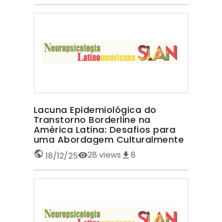
Lacuna Epidemiológica do
Transtorno Borderline na
América Latina: Desafios para
uma Abordagem Culturalmente
Sensível TRANSTORNO
28
views
8
18/12/25
BORDERLINE NA AMÉRICA LATINA