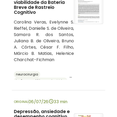
viabilidade da Bateria
Breve de Rastreio
Cognitivo
Carolina Veras, Evelynne S.
Rieffel, Danielle S. de Oliveira,
Samara R. dos Santos,
Juliana B. de Oliveira, Bruno
A. Côrtes, César F. Filho,
Márcio B. Matias, Helenice
Charchat-Fichman
neurocirurgia
...
lesões encefálicas adquiridas
avaliação neuropsicológica
cognição
bateria breve de rastreio cognitivo
06/07/26
33 min
ORIGINAL
Depressão, ansiedade e
desempenho cognitivo