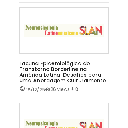
Lacuna Epidemiológica do
Transtorno Borderline na
América Latina: Desafios para
uma Abordagem Culturalmente
Sensível TRANSTORNO
28
views
8
18/12/25
BORDERLINE NA AMÉRICA LATINA