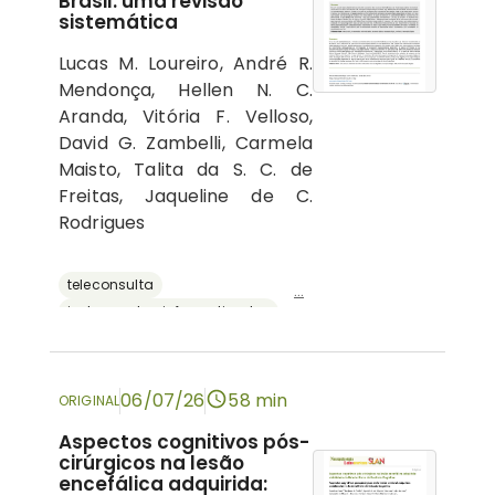
Brasil: uma revisão
sistemática
Lucas M. Loureiro, André R.
Mendonça, Hellen N. C.
Aranda, Vitória F. Velloso,
David G. Zambelli, Carmela
Maisto, Talita da S. C. de
Freitas, Jaqueline de C.
Rodrigues
teleconsulta
...
instrumentos informatizados
recursos digitais
neuropsicologia
avaliação neuropsicológica
06/07/26
58 min
ORIGINAL
Aspectos cognitivos pós-
cirúrgicos na lesão
encefálica adquirida: