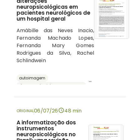
alterações
neuropsicológicas em
pacientes neurológicos de
um hospital geral
Amábille das Neves Inacio,
Fernanda Machado Lopes,
Fernanda Mary Gomes
Rodrigues da Silva, Rachel
Schlindwein
autoimagem
...
doenças do sistema nervoso central
psicologia hospitalar
cognição
neuropsicologia
06/07/26
48 min
ORIGINAL
A informatização dos
instrumentos
neuropsicológicos no