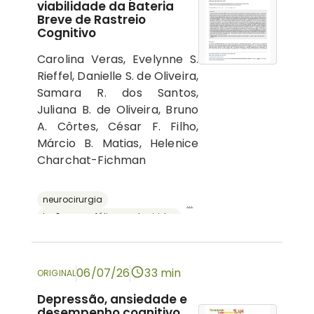
viabilidade da Bateria
Breve de Rastreio
Cognitivo
Carolina Veras, Evelynne S.
Rieffel, Danielle S. de Oliveira,
Samara R. dos Santos,
Juliana B. de Oliveira, Bruno
A. Côrtes, César F. Filho,
Márcio B. Matias, Helenice
Charchat-Fichman
neurocirurgia
...
lesões encefálicas adquiridas
avaliação neuropsicológica
cognição
bateria breve de rastreio cognitivo
06/07/26
33 min
ORIGINAL
Depressão, ansiedade e
desempenho cognitivo