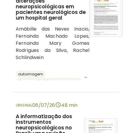
alterações
neuropsicológicas em
pacientes neurológicos de
um hospital geral
Amábille das Neves Inacio,
Fernanda Machado Lopes,
Fernanda Mary Gomes
Rodrigues da Silva, Rachel
Schlindwein
autoimagem
...
doenças do sistema nervoso central
psicologia hospitalar
cognição
neuropsicologia
06/07/26
48 min
ORIGINAL
A informatização dos
instrumentos
neuropsicológicos no