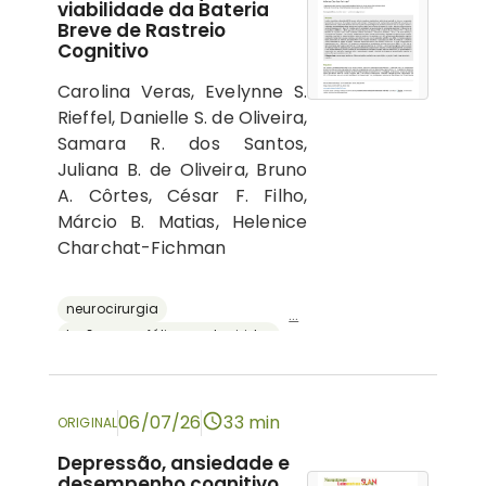
viabilidade da Bateria
Breve de Rastreio
Cognitivo
Carolina Veras, Evelynne S.
Rieffel, Danielle S. de Oliveira,
Samara R. dos Santos,
Juliana B. de Oliveira, Bruno
A. Côrtes, César F. Filho,
Márcio B. Matias, Helenice
Charchat-Fichman
neurocirurgia
...
lesões encefálicas adquiridas
avaliação neuropsicológica
cognição
bateria breve de rastreio cognitivo
06/07/26
33 min
ORIGINAL
Depressão, ansiedade e
desempenho cognitivo