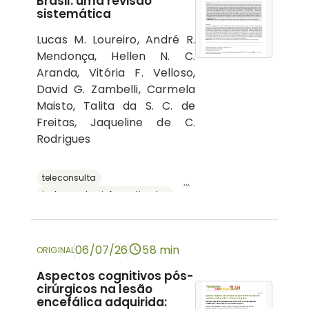
Brasil: uma revisão
sistemática
Lucas M. Loureiro, André R.
Mendonça, Hellen N. C.
Aranda, Vitória F. Velloso,
David G. Zambelli, Carmela
Maisto, Talita da S. C. de
Freitas, Jaqueline de C.
Rodrigues
teleconsulta
...
instrumentos informatizados
recursos digitais
neuropsicologia
avaliação neuropsicológica
06/07/26
58 min
ORIGINAL
Aspectos cognitivos pós-
cirúrgicos na lesão
encefálica adquirida: