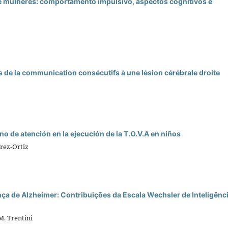
e mulheres: comportamento impulsivo, aspectos cognitivos e
es de la communication consécutifs à une lésion cérébrale droite
rno de atención en la ejecución de la T.O.V.A en niños
érez-Ortiz
ça de Alzheimer: Contribuições da Escala Wechsler de Inteligênc
M. Trentini