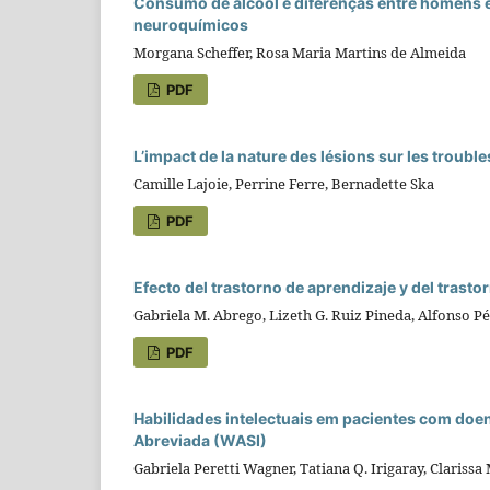
Consumo de álcool e diferenças entre homens 
neuroquímicos
Morgana Scheffer, Rosa Maria Martins de Almeida
PDF
L’impact de la nature des lésions sur les troubl
Camille Lajoie, Perrine Ferre, Bernadette Ska
PDF
Efecto del trastorno de aprendizaje y del trasto
Gabriela M. Abrego, Lizeth G. Ruiz Pineda, Alfonso P
PDF
Habilidades intelectuais em pacientes com doen
Abreviada (WASI)
Gabriela Peretti Wagner, Tatiana Q. Irigaray, Clarissa 